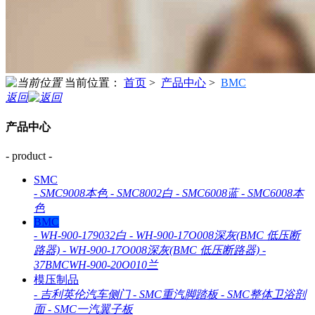
当前位置：
首页
>
产品中心
>
BMC
返回
产品中心
- product -
SMC
-
SMC9008本色
-
SMC8002白
-
SMC6008蓝
-
SMC6008本
色
BMC
-
WH-900-179032白
-
WH-900-17O008深灰(BMC 低压断
路器)
-
WH-900-17O008深灰(BMC 低压断路器)
-
37BMCWH-900-20O010兰
模压制品
-
吉利英伦汽车侧门
-
SMC重汽脚踏板
-
SMC整体卫浴剖
面
-
SMC一汽翼子板