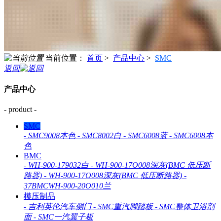
当前位置：
首页
>
产品中心
>
SMC
返回
产品中心
- product -
SMC
-
SMC9008本色
-
SMC8002白
-
SMC6008蓝
-
SMC6008本
色
BMC
-
WH-900-179032白
-
WH-900-17O008深灰(BMC 低压断
路器)
-
WH-900-17O008深灰(BMC 低压断路器)
-
37BMCWH-900-20O010兰
模压制品
-
吉利英伦汽车侧门
-
SMC重汽脚踏板
-
SMC整体卫浴剖
面
-
SMC一汽翼子板