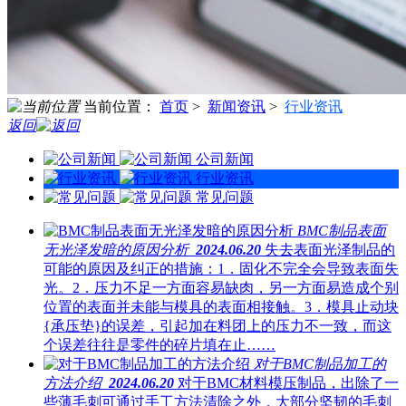
当前位置：
首页
>
新闻资讯
>
行业资讯
返回
公司新闻
行业资讯
常见问题
BMC制品表面
无光泽发暗的原因分析
2024.06.20
失去表面光泽制品的
可能的原因及纠正的措施：1．固化不完全会导致表面失
光。2．压力不足一方面容易缺肉，另一方面易造成个别
位置的表面并未能与模具的表面相接触。3．模具止动块
{承压垫}的误差，引起加在料团上的压力不一致，而这
个误差往往是零件的碎片填在止……
对于BMC制品加工的
方法介绍
2024.06.20
对于BMC材料模压制品，出除了一
些薄毛刺可通过手工方法清除之外，大部分坚韧的毛刺