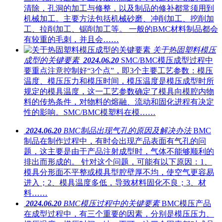
清除，孔洞的加工与修整，以及制品的修补都常须用到
机械加工。主要方法包括机械砂磨、冲削加工、挖削加
工、拉削加工、锯削加工等。 一般的BMC材料制品都会
有较重的毛刺，并且会……
关于热固塑料模压
成型的关键要素
2024.06.20
SMC/BMC模压成型过程中
要重点注意控制好“3个点”，即3个主要工艺参数：模压
温度、模压压力和模压时间，模压温度是模压成型时所
规定的模具温度，这一工艺参数确定了模具向模腔内物
料的传热条件，对物料的熔融、流动和固化进程有决定
性的影响。SMC/BMC模塑料在模……
2024.06.20
BMC制品出现气孔的原因及解决办法
BMC
制品在制作过程中，有时会出现产品表面有气孔的问
题，这主要是由于产品注射成型时，气体不能够顺利的
排出而形成的。 针对这个问题，可能有以下原因：1、
模具分形面不平整或模具型腔壁厚不均，使空气更容易
进入；2、模具温度多低，导致材料固化不良；3、材
料……
2024.06.20
BMC模压过程中的关键要素
BMC模压产品
在成型过程中，有三个重要的因素，分别是模压压力、