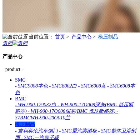
当前位置：
首页
>
产品中心
>
模压制品
返回
产品中心
- product -
SMC
-
SMC9008本色
-
SMC8002白
-
SMC6008蓝
-
SMC6008本
色
BMC
-
WH-900-179032白
-
WH-900-17O008深灰(BMC 低压断
路器)
-
WH-900-17O008深灰(BMC 低压断路器)
-
37BMCWH-900-20O010兰
模压制品
-
吉利英伦汽车侧门
-
SMC重汽脚踏板
-
SMC整体卫浴剖
面
-
SMC一汽翼子板