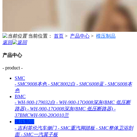
当前位置：
首页
>
产品中心
>
模压制品
返回
产品中心
- product -
SMC
-
SMC9008本色
-
SMC8002白
-
SMC6008蓝
-
SMC6008本
色
BMC
-
WH-900-179032白
-
WH-900-17O008深灰(BMC 低压断
路器)
-
WH-900-17O008深灰(BMC 低压断路器)
-
37BMCWH-900-20O010兰
模压制品
-
吉利英伦汽车侧门
-
SMC重汽脚踏板
-
SMC整体卫浴剖
面
-
SMC一汽翼子板