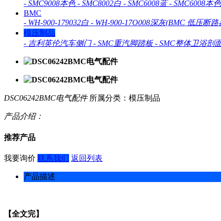
-
SMC9008本色
-
SMC8002白
-
SMC6008蓝
-
SMC6008本色
BMC
-
WH-900-179032白
-
WH-900-17O008深灰(BMC 低压断路
模压制品
-
吉利英伦汽车侧门
-
SMC重汽脚踏板
-
SMC整体卫浴剖
DSC06242BMC电气配件
所属分类：模压制品
产品介绍：
推荐产品
我要询价
联系我们
返回列表
产品描述
【全文完】