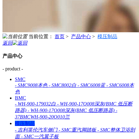
当前位置：
首页
>
产品中心
>
模压制品
返回
产品中心
- product -
SMC
-
SMC9008本色
-
SMC8002白
-
SMC6008蓝
-
SMC6008本
色
BMC
-
WH-900-179032白
-
WH-900-17O008深灰(BMC 低压断
路器)
-
WH-900-17O008深灰(BMC 低压断路器)
-
37BMCWH-900-20O010兰
模压制品
-
吉利英伦汽车侧门
-
SMC重汽脚踏板
-
SMC整体卫浴剖
面
-
SMC一汽翼子板