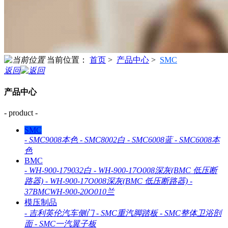
当前位置：
首页
>
产品中心
>
SMC
返回
产品中心
- product -
SMC
-
SMC9008本色
-
SMC8002白
-
SMC6008蓝
-
SMC6008本
色
BMC
-
WH-900-179032白
-
WH-900-17O008深灰(BMC 低压断
路器)
-
WH-900-17O008深灰(BMC 低压断路器)
-
37BMCWH-900-20O010兰
模压制品
-
吉利英伦汽车侧门
-
SMC重汽脚踏板
-
SMC整体卫浴剖
面
-
SMC一汽翼子板