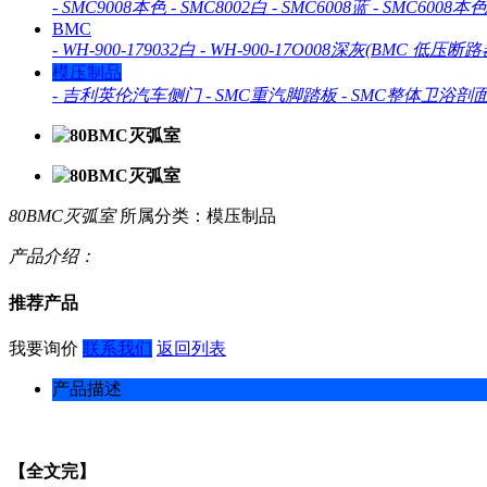
-
SMC9008本色
-
SMC8002白
-
SMC6008蓝
-
SMC6008本色
BMC
-
WH-900-179032白
-
WH-900-17O008深灰(BMC 低压断路
模压制品
-
吉利英伦汽车侧门
-
SMC重汽脚踏板
-
SMC整体卫浴剖
80BMC灭弧室
所属分类：模压制品
产品介绍：
推荐产品
我要询价
联系我们
返回列表
产品描述
【全文完】