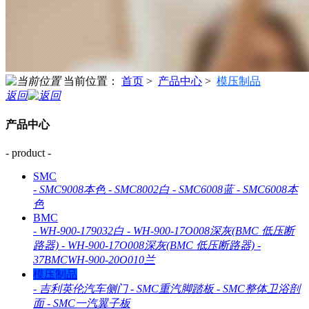
当前位置：
首页
>
产品中心
>
模压制品
返回
产品中心
- product -
SMC
-
SMC9008本色
-
SMC8002白
-
SMC6008蓝
-
SMC6008本
色
BMC
-
WH-900-179032白
-
WH-900-17O008深灰(BMC 低压断
路器)
-
WH-900-17O008深灰(BMC 低压断路器)
-
37BMCWH-900-20O010兰
模压制品
-
吉利英伦汽车侧门
-
SMC重汽脚踏板
-
SMC整体卫浴剖
面
-
SMC一汽翼子板