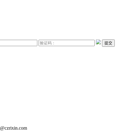
提交
zrixin.com